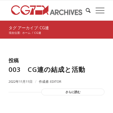
タグ アーカイブ: CG連
現在位置:
ホーム
/
CG連
投稿
003 CG連の結成と活動
2022年11月11日
/
作成者:
EDITOR
さらに読む