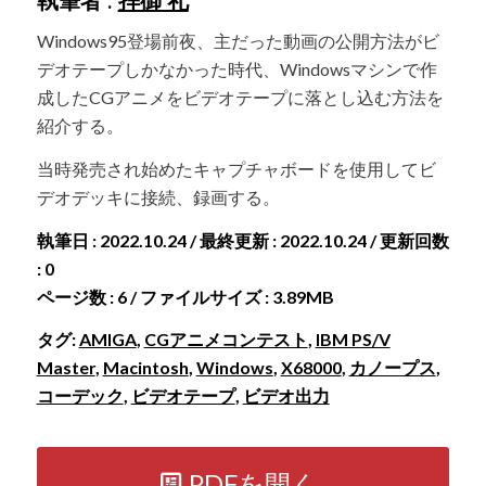
執筆者 :
拝御 礼
Windows95登場前夜、主だった動画の公開方法がビ
デオテープしかなかった時代、Windowsマシンで作
成したCGアニメをビデオテープに落とし込む方法を
紹介する。
当時発売され始めたキャプチャボードを使用してビ
デオデッキに接続、録画する。
執筆日 : 2022.10.24 / 最終更新 : 2022.10.24 / 更新回数
: 0
ページ数 : 6 / ファイルサイズ : 3.89MB
タグ:
AMIGA
,
CGアニメコンテスト
,
IBM PS/V
Master
,
Macintosh
,
Windows
,
X68000
,
カノープス
,
コーデック
,
ビデオテープ
,
ビデオ出力
PDFを開く