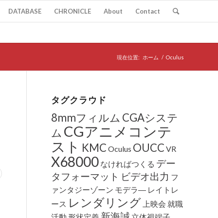
DATABASE
CHRONICLE
About
Contact
現在位置:
ホーム
/
Oculus
タグクラウド
8mmフィルム
CGAシステ
CGアニメコンテ
ム
スト
KMC
OUCC
Oculus
VR
X68000
デー
なければつくる
タフォーマット
ビデオ出力
フ
ァンタジーゾーン
モデラ―
レイトレ
レンダリング
ース
上映会
就職
新海誠
活動
形状定義
立体視端子