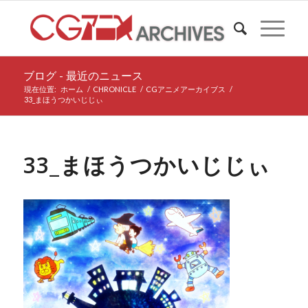
ブログ - 最近のニュース
現在位置:
ホーム
/
CHRONICLE
/
CGアニメアーカイブス
/
33_まほうつかいじじぃ
33_まほうつかいじじぃ