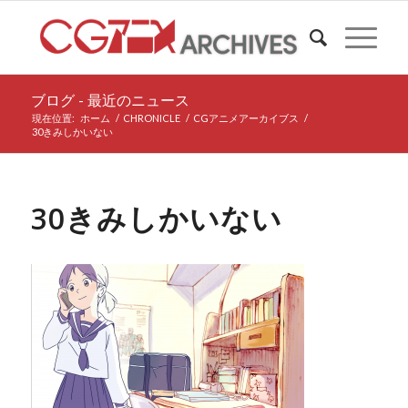
ブログ - 最近のニュース
現在位置:
ホーム
/
CHRONICLE
/
CGアニメアーカイブス
/
30きみしかいない
30きみしかいない