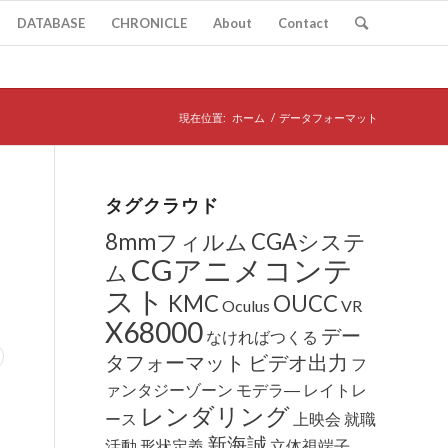
DATABASE
CHRONICLE
About
Contact
現在位置:
ホーム
/
データフォーマット
タグクラウド
8mmフィルム
CGAシステ
CGアニメコンテ
ム
スト
KMC
OUCC
Oculus
VR
X68000
デー
なければつくる
タフォーマット
ビデオ出力
フ
ァンタジーゾーン
モデラ―
レイトレ
レンダリング
ース
上映会
就職
新海誠
活動
形状定義
立体視端子